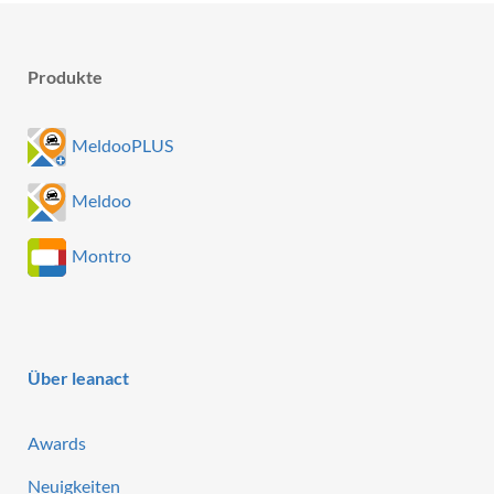
Produkte
MeldooPLUS
Meldoo
Montro
Über leanact
Awards
Neuigkeiten