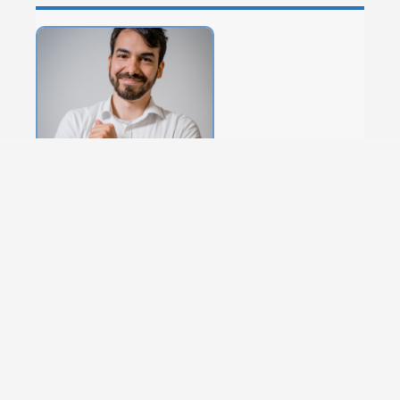
Hadi Ghorashi
Als geschäftsführender Gesellschafter der leanact
GmbH ist Herr Ghorashi spezialisiert auf digitales
Innovationsmanagement für Kommunen und
öffentliche Einrichtungen.
Sprechen Sie mich an: